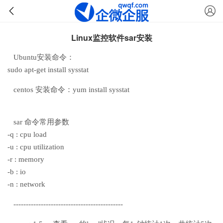
Linux监控软件sar安装
Ubuntu安装命令：
sudo apt-get install sysstat
centos 安装命令：yum install sysstat
sar 命令常用参数
-q : cpu load
-u : cpu utilization
-r : memory
-b : io
-n : network
--------------------------------------------