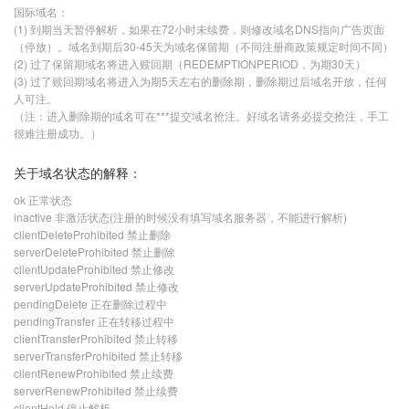
国际域名：
(1) 到期当天暂停解析，如果在72小时未续费，则修改域名DNS指向广告页面
（停放）。域名到期后30-45天为域名保留期（不同注册商政策规定时间不同）
(2) 过了保留期域名将进入赎回期（REDEMPTIONPERIOD，为期30天）
(3) 过了赎回期域名将进入为期5天左右的删除期，删除期过后域名开放，任何
人可注。
（注：进入删除期的域名可在***提交域名抢注。好域名请务必提交抢注，手工
很难注册成功。）
关于域名状态的解释：
ok 正常状态
inactive 非激活状态(注册的时候没有填写域名服务器，不能进行解析)
clientDeleteProhibited 禁止删除
serverDeleteProhibited 禁止删除
clientUpdateProhibited 禁止修改
serverUpdateProhibited 禁止修改
pendingDelete 正在删除过程中
pendingTransfer 正在转移过程中
clientTransferProhibited 禁止转移
serverTransferProhibited 禁止转移
clientRenewProhibited 禁止续费
serverRenewProhibited 禁止续费
clientHold 停止解析