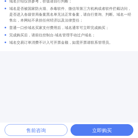
域名介绍仅供参考，价值请自行判断；
域名是否被国家防火墙、杀毒软件、微信等第三方机构或者软件拦截访问，
是否进入各级管局备案黑名单无法正常备案，请自行查询、判断。域名一经
售出，本网站不承担任何经济以及法律责任；
普通一口价域名买家支付费用后，域名通常可立即完成购买；
完成购买后，请前往控制台-域名管理手动过户域名；
域名交易订单消费不计入可开票金额，如需开票请联系管理员。
售前咨询
立即购买