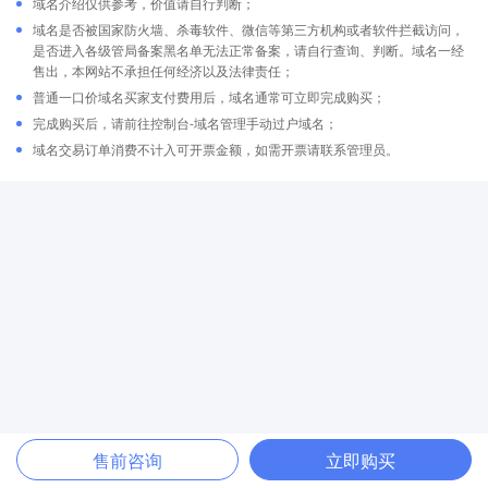
域名介绍仅供参考，价值请自行判断；
域名是否被国家防火墙、杀毒软件、微信等第三方机构或者软件拦截访问，
是否进入各级管局备案黑名单无法正常备案，请自行查询、判断。域名一经
售出，本网站不承担任何经济以及法律责任；
普通一口价域名买家支付费用后，域名通常可立即完成购买；
完成购买后，请前往控制台-域名管理手动过户域名；
域名交易订单消费不计入可开票金额，如需开票请联系管理员。
售前咨询
立即购买